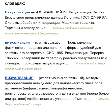
словарях:
Визуализация
— ИЗОБРАЖЕНИЙ 24. Визуализация Display
Визуальное представление данных Источник: ГОСТ 27459 87:
Системы обработки информации. Машинная графика.
Термины и определения …
Словарь-справочник терминов
нормативно-технической документации
визуализация
— и, ж. visualisation f. Представление
физического процесса или явления в форме, удобной для
зрительного восприятия. СИС 1985. Визуализация. Перерва
1865 451. Говорящий по телефону реально представляет всю
ситуацию, происходит визуализация… …
Исторический словарь
галлицизмов русского языка
ВИЗУАЛИЗАЦИЯ
— (от лат. visualis зрительный), методы
преобразования невидимого для человеческого глаза поля
излучения (инфракрасного, ультрафиолетового,
рентгеновского, ультразвукового и др.) и видимое (черно белое
или цветное) изображение излучающего объекта.… …
Большой
Энциклопедический словарь