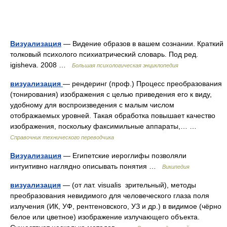
Визуализация
— Видение образов в вашем сознании. Краткий
толковый психолого психиатрический словарь. Под ред.
igisheva. 2008 …
Большая психологическая энциклопедия
визуализация
— рендеринг (проф.) Процесс преобразования
(тонирования) изображения с целью приведения его к виду,
удобному для воспроизведения с малым числом
отображаемых уровней. Такая обработка повышает качество
изображения, поскольку факсимильные аппараты,… …
Справочник технического переводчика
Визуализация
— Египетские иероглифы позволяли
интуитивно наглядно описывать понятия …
Википедия
визуализация
— (от лат. visualis зрительный), методы
преобразования невидимого для человеческого глаза поля
излучения (ИК, УФ, рентгеновского, УЗ и др.) в видимое (чёрно
белое или цветное) изображение излучающего объекта.